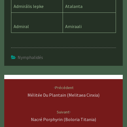
Admirális lepke
Atalanta
Admiral
Amiraali
Nymphalidés
Navigation
d'article
Précédent
Mélitée Du Plantain (Melitaea Cinxia)
Suivant
Nacré Porphyrin (Boloria Titania)