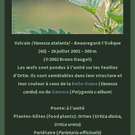
Vulcain
(Vanessa atalanta)
– Beauregard-l’Evêque
(63) – 26 juillet 2002 – 300 m
(©2002 Bruno Dauget)
Les œufs sont pondus à l’unité sur les feuilles
d’Ortie. Ils sont semblables dans leur structure et
leur couleur à ceux de la
Belle-Dame
(
Vanessa
cardui
) ou du
Gamma
(
Polygonia c-alb
um
)
Ponte: à l’unité
Plantes-hôtes (food plants): Orties (
Urtica dioica
,
Urtica urens
)
Pariétaire (
Parietaria officinalis
)