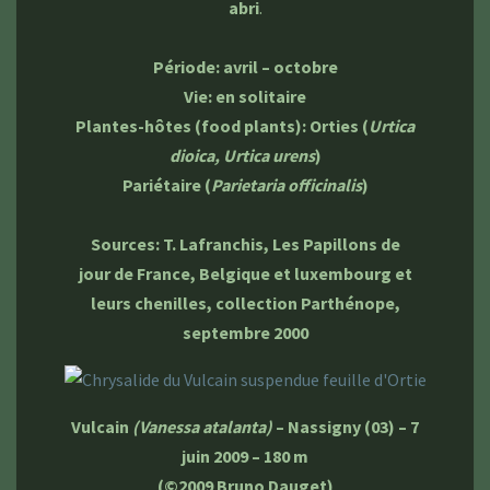
abri
.
Période: avril – octobre
Vie: en solitaire
Plantes-hôtes (food plants): Orties (
Urtica
dioica, Urtica urens
)
Pariétaire (
Parietaria officinalis
)
Sources: T. Lafranchis, Les Papillons de
jour de France, Belgique et luxembourg et
leurs chenilles, collection Parthénope,
septembre 2000
Vulcain
(Vanessa atalanta)
– Nassigny (03) – 7
juin 2009 – 180 m
(©2009 Bruno Dauget)