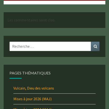
Les commentaires sont clos.
Rechercher :
Recher
PAGES THÉMATIQUES
Vulcain, Dieu des volcans
Mises à jour 2026 (MAJ)