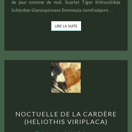
de jour comme de nuit. Scarlet Tiger Kiiltosiilikäs
Schönbär Glansspinnare Dominula Jomfrubjorn…
LIRE LA SUITE
LIRE LA SUITE
NOCTUELLE
NOCTUELLE DE LA CARDÈRE
DE
(HELIOTHIS VIRIPLACA)
LA
CARDÈRE