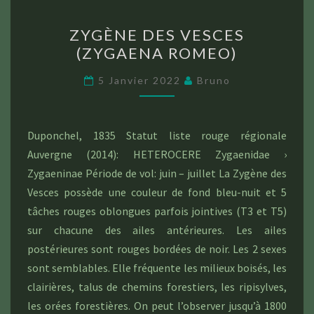
ZYGÈNE
ZYGÈNE DES VESCES
DES
(ZYGAENA ROMEO)
VESCES
(ZYGAENA
5 Janvier 2022
Bruno
ROMEO)
Duponchel, 1835 Statut liste rouge régionale
Auvergne (2014): HETEROCERE Zygaenidae ›
Zygaeninae Période de vol: juin – juillet La Zygène des
Vesces possède une couleur de fond bleu-nuit et 5
tâches rouges oblongues parfois jointives (T3 et T5)
sur chacune des ailes antérieures. Les ailes
postérieures sont rouges bordées de noir. Les 2 sexes
sont semblables. Elle fréquente les milieux boisés, les
clairières, talus de chemins forestiers, les ripisylves,
les orées forestières. On peut l’observer jusqu’à 1800