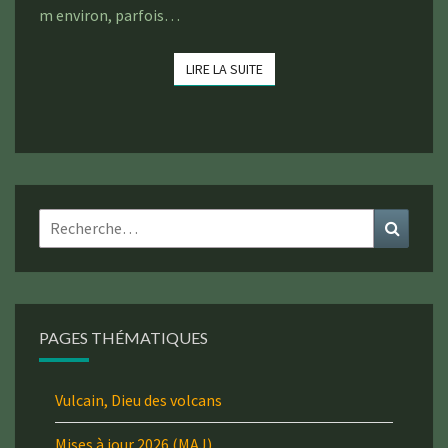
m environ, parfois…
LIRE LA SUITE
LIRE LA SUITE
Rechercher :
Recher
PAGES THÉMATIQUES
Vulcain, Dieu des volcans
Mises à jour 2026 (MAJ)