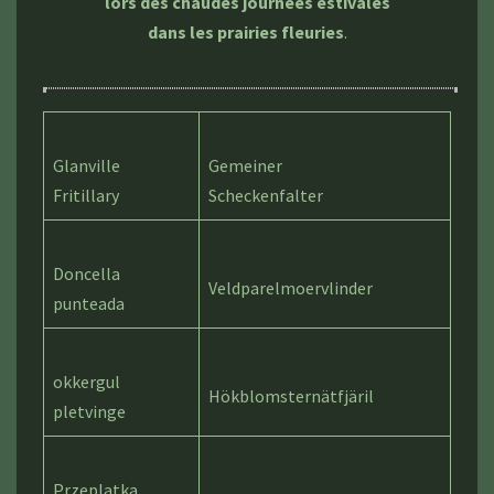
lors des chaudes journées estivales
dans les prairies fleuries
.
Glanville
Gemeiner
Fritillary
Scheckenfalter
Doncella
Veldparelmoervlinder
punteada
okkergul
Hökblomsternätfjäril
pletvinge
Przeplatka