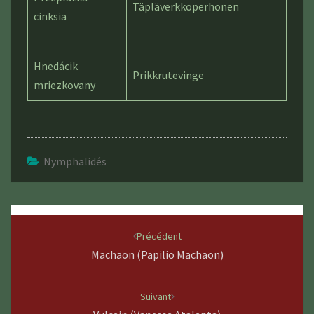
Täpläverkkoperhonen
cinksia
Hnedácik
Prikkrutevinge
mriezkovany
Nymphalidés
Navigation
d'article
Précédent
Machaon (Papilio Machaon)
Suivant