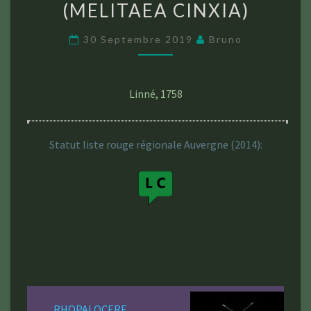
(MELITAEA CINXIA)
PLANTAIN
(MELITAEA
30 Septembre 2019
Bruno
CINXIA)
Linné, 1758
Statut liste rouge régionale Auvergne (2014):
RHOPALOCERE