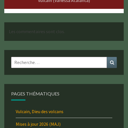
Vulcain (Vanessa Atalanta)
Les commentaires sont clos.
Rechercher :
Recher
PAGES THÉMATIQUES
Vulcain, Dieu des volcans
Mises à jour 2026 (MAJ)