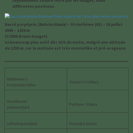
rayonnement solaire filtré par les nuages, dans
différentes positions.
Nacré porphyrin
(Boloria titania)
– St-Anthème (63) – 16 juillet
2006 – 1230 m
(©2006 Bruno Dauget)
Ici beaucoup plus actif dès 10 h du matin, malgré une altitude
de 1230 m, car la matinée est très ensoleillée et pré-orageuse
.
Natterwurz-
Titania’s Fritillary
Perlmutterfalter
Amathusias
Perlovec titania
pärlemofjäril
Lehtohopeatäplä
Dostojka titania