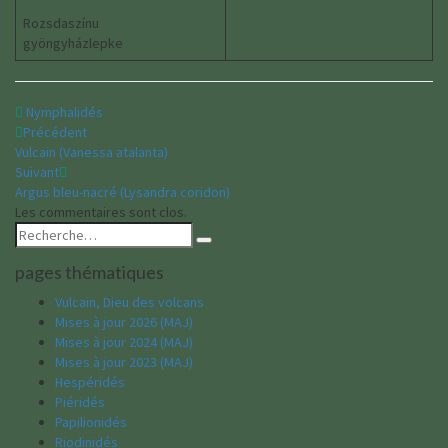
Rozsdaszínu
gyöngyházlepke
Nymphalidés
Navigation
Précédent
Vulcain (Vanessa atalanta)
d'article
Suivant
Argus bleu-nacré (Lysandra coridon)
Les commentaires sont clos.
Rechercher :
Recherche
pages thématiques
Vulcain, Dieu des volcans
Mises à jour 2026 (MAJ)
Mises à jour 2024 (MAJ)
Mises à jour 2023 (MAJ)
Hespéridés
Piéridés
Papilionidés
Riodinidés