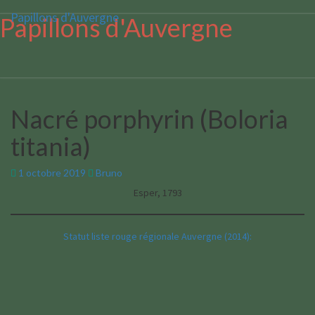
Papillons d'Auvergne
Papillons d'Auvergne
Nacré porphyrin (Boloria
Nacré
porphyrin
titania)
(Boloria
titania)
1 octobre 2019
Bruno
Esper, 1793
Statut liste rouge régionale Auvergne (2014):