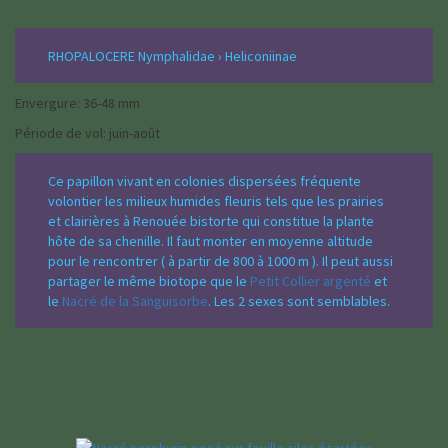
RHOPALOCERE Nymphalidae › Heliconiinae
Envergure: 36-48 mm
Période de vol: juin-août
Ce papillon vivant en colonies dispersées fréquente
volontier les milieux humides fleuris tels que les prairies
et clairières à Renouée bistorte qui constitue la plante
hôte de sa chenille. Il faut monter en moyenne altitude
pour le rencontrer ( à partir de 800 à 1000 m ). Il peut aussi
partager le même biotope que le
Petit Collier argenté
et
le
Nacré de la Sanguisorbe
. Les 2 sexes sont semblables.