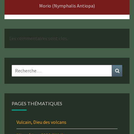
Morio (Nymphalis Antiopa)
Les commentaires sont clos.
Rechercher :
Recher
PAGES THÉMATIQUES
Vulcain, Dieu des volcans