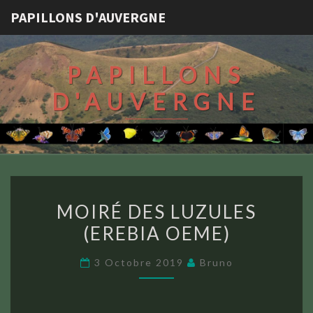
PAPILLONS D'AUVERGNE
PAPILLONS
D'AUVERGNE
MOIRÉ
MOIRÉ DES LUZULES
DES
(EREBIA OEME)
LUZULES
(EREBIA
3 Octobre 2019
Bruno
OEME)