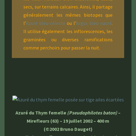
secs, sur terrains calcaires. Ainsi, il partage
généralement les mêmes biotopes que
l’
Azuré bleu-céleste
ou l’
Argus bleu-nacré
.
Il utilise également les inflorescences, les
graminées ou diverses ramifications
comme perchoirs pour passer la nuit.
Azuré du Thym femelle
(Pseudophilotes baton)
–
Mirefleurs (63) – 19 juillet 2002 – 400 m
(©2002 Bruno Dauget)