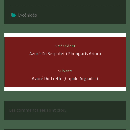
Lycénidés
Navigation
d'article
Précédent
Azuré Du Serpolet (Phengaris Arion)
Suivant
Azuré Du Trèfle (Cupido Argiades)
Les commentaires sont clos.