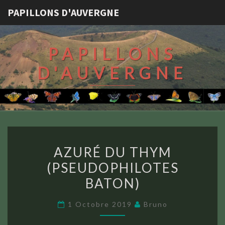
PAPILLONS D'AUVERGNE
PAPILLONS
D'AUVERGNE
AZURÉ
AZURÉ DU THYM
DU
(PSEUDOPHILOTES
THYM
BATON)
(PSEUDOPHILOTES
BATON)
1 Octobre 2019
Bruno