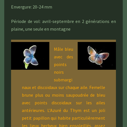
Envergure: 20-24 mm
Période de vol: avril-septembre en 2 générations en
plaine, une seule en montagne
Mâle bleu
avec des
points
noirs
submargi
naux et discoïdaux sur chaque aile. Femelle
brune plus ou moins saupoudrée de bleu
avec points discoïdaux sur les ailes
antérieures. L’Azuré du Thym est un joli
petit papillon qui habite particulièrement
les lieux herbeux bien ensoleillés, assez