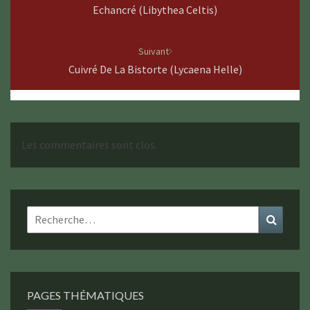
Echancré (Libythea Celtis)
Suivant
Cuivré De La Bistorte (Lycaena Helle)
Les commentaires sont clos.
Rechercher :
Recher
PAGES THÉMATIQUES