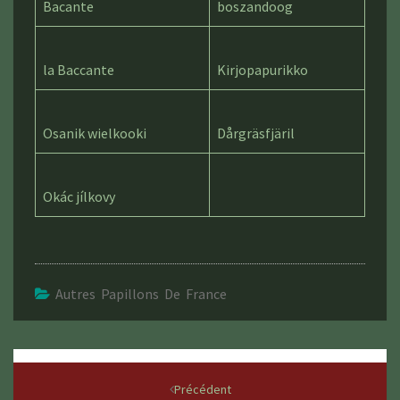
Bacante
boszandoog
la Baccante
Kirjopapurikko
Osanik wielkooki
Dårgräsfjäril
Okác jílkovy
Autres Papillons De France
Navigation
d'article
Précédent