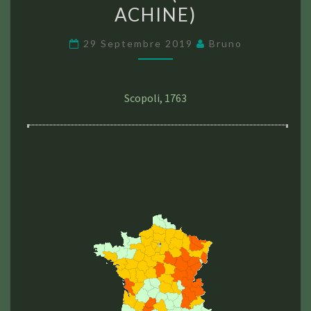
ACHINE)
ACHINE)
29 Septembre 2019
Bruno
Scopoli, 1763