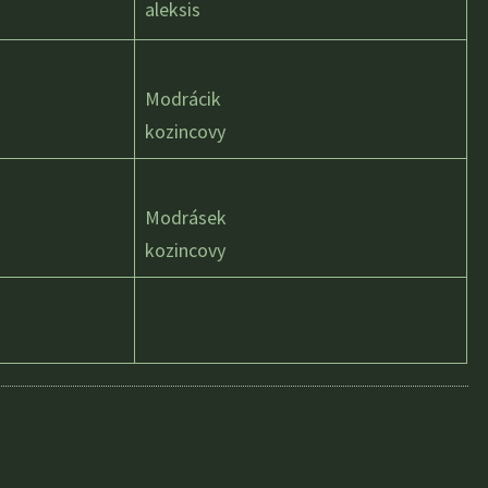
aleksis
Modrácik
kozincovy
Modrásek
kozincovy