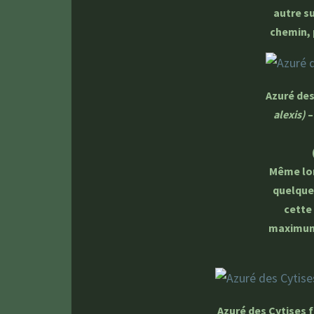
autre s
chemin,
Azuré de
alexis)
–
Même lor
quelque
cette
maximum 
Azuré des Cytises 