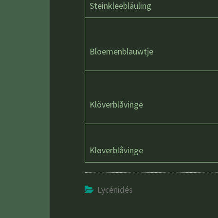
Steinkleebläuling
Bloemenblauwtje
Klöverblåvinge
Kløverblåvinge
Lycénidés