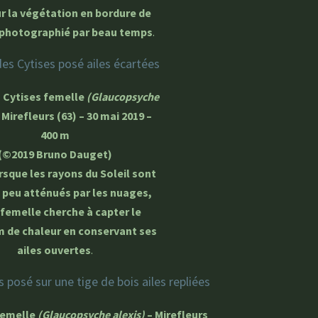
ur la végétation en bordure de
 photographié par beau temps
.
s Cytises femelle
(Glaucopsyche
 Mirefleurs (63) – 30 mai 2019 –
400 m
(©2019 Bruno Dauget)
sque les rayons du Soleil sont
 peu atténués par les nuages,
 femelle cherche à capter le
de chaleur en conservant ses
ailes ouvertes
.
femelle
(Glaucopsyche alexis)
– Mirefleurs