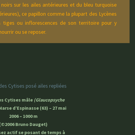
 noirs sur les ailes antérieures et du bleu turquoise
térieures), ce papillon comme la plupart des Lycènes
 tiges ou inflorescences de son territoire pour y
nourrir ou se reposer.
es Cytises mâle
(Glaucopsyche
Narse d’Espinasse (63) – 27 mai
2006 – 1000 m
(©2006 Bruno Dauget)
ez actif se posant de temps à