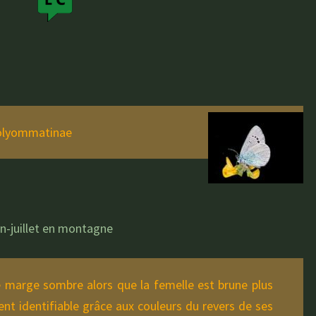
olyommatinae
uin-juillet en montagne
e marge sombre alors que la femelle est brune plus
nt identifiable grâce aux couleurs du revers de ses