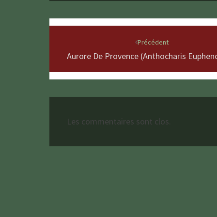
Navigation
d'article
Précédent
Aurore De Provence (Anthocharis Euphen
Les commentaires sont clos.