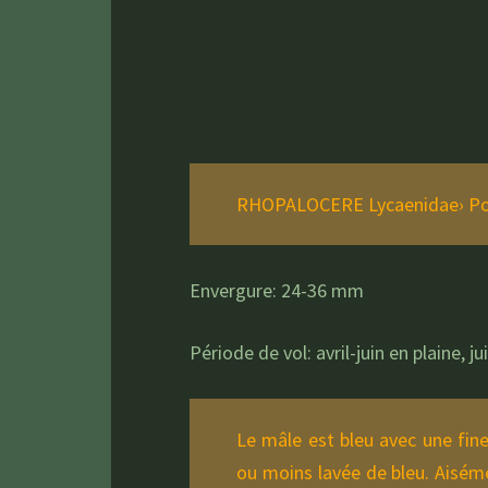
RHOPALOCERE Lycaenidae› P
Envergure: 24-36 mm
Période de vol: avril-juin en plaine, j
Le mâle est bleu avec une fin
ou moins lavée de bleu. Aiséme