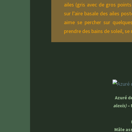
ailes (gris avec de gros points
sur l’aire basale des ailes pos
aime se percher sur quelques
prendre des bains de soleil, se 
Azuré d
alexis)
– 
Mâle ass