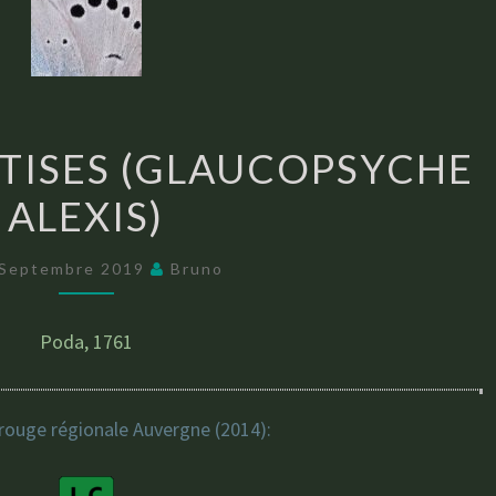
AZURÉ
TISES (GLAUCOPSYCHE
DES
ALEXIS)
CYTISES
(GLAUCOPSYCHE
ALEXIS)
 Septembre 2019
Bruno
Poda, 1761
 rouge régionale Auvergne (2014):