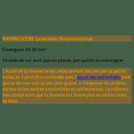
RHOPALOCERE Lycaenidae› Polyommatinae
Envergure: 24-30 mm
Période de vol: avril-juin en plaine, juin-juillet en montagne
L’Azuré de la chevrette est relativement discret par sa petite
taille, et il peut être confondu avec l’
Azuré des anthyllides
bien
que ce dernier soit un peu plus grand . Il fréquente les prairies
sèches ou les pentes ensoleillées et caillouteuses. Le mâle est
bleu foncé alors que la femelle est brune plus ou moins lavée
de bleu.