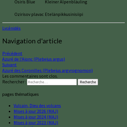
Osiris Blue
Kleiner Alpenbläuling
Ozirisov plavac
Etelänpikkusinisiipi
Lycénidés
Navigation d'article
Précédent
Azuré de l’Ajonc (Plebejus argus)
Suivant
Azuré des Coronilles (Plebejus argyrognomon)
Les commentaires sont clos.
Rechercher :
Recherche
pages thématiques
Vulcain, Dieu des volcans
Mises à jour 2026 (MAJ)
Mises à jour 2024 (MAJ)
Mises à jour 2023 (MAJ)