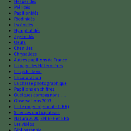
Hespéridés
Piéridés
Papilionidés
Riodinidés
Lycénidés
Nymphalidés
Zygènidés
Oeufs
Chenilles
Chrysalides
Autres papillons de France
La page des Hétèrocères
Le cycle de vie
La coloration
La chasse photographique
Papillons en chiffres
Quelques compagnons ….
Observations 2003
Liste rouge régionale (LRR)
Sciences participatives
Natura 2000, ZNIEFF et ENS
Les vidéos
Bibliographie