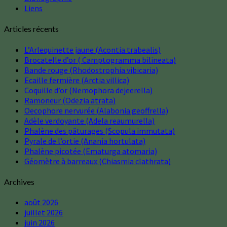
Liens
Articles récents
L’Arlequinette jaune (Acontia trabealis)
Brocatelle d’or ( Camptogramma bilineata)
Bande rouge (Rhodostrophia vibicaria)
Ecaille fermière (Arctia villica)
Coquille d’or (Nemophora dejeerella)
Ramoneur (Odezia atrata)
Oecophore nervurée (Alabonia geoffrella)
Adèle verdoyante (Adela reaumurella)
Phalène des pâturages (Scopula immutata)
Pyrale de l’ortie (Anania hortulata)
Phalène picotée (Ematurga atomaria)
Géomètre à barreaux (Chiasmia clathrata)
Archives
août 2026
juillet 2026
juin 2026