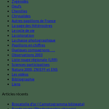
Zygènidés
Oeufs
Chenilles
Chrysalides
Autres papillons de France
La page des Hétèrocères
Le cycle de vie
La coloration
La chasse photographique
Papillons en chiffres
Quelques compagnons ….
Observations 2003
Liste rouge régionale (LRR)
Sciences participatives
Natura 2000, ZNIEFF et ENS
Les vidéos
Bibliographie
Liens
Articles récents
Brocatelle d’or ( Camptogramma bilineata)
Bande rouge (Rhodostrophia vibicaria)