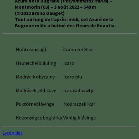
Azuré de la Bugrane (
Polyommatus icarus
) –
Montmorin (63) – 3 août 2022 – 540 m
(©2022 Bruno Dauget)
Tout au long de l’après-midi, cet Azuré de la
Bugrane mâle a butiné des fleurs de Knautia.
Hohtosinisiipi
Common Blue
Hauhechelbläuling
Icaro
Modrácik obycajny
Icaro blu
Modrásek jehlicovy
Icarusblauwtje
Puktörneblåvinge
Modraszek ikar
Közönséges boglárka
Vanlig blåvinge
Lycénidés