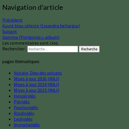
Navigation d'article
Précédent
Azuré bleu-céleste (Lysandra bellargus)
Suivant
Gamma (Polygonia c-album)
Les commentaires sont clos.
Rechercher :
Recherche
pages thématiques
Vulcain, Dieu des volcans
Mises à jour 2026 (MAJ)
Mises à jour 2024 (MAJ)
Mises à jour 2023 (MAJ)
Hespéridés
Piéridés
Papilionidés
Riodinidés
Lycénidés
Nymphalidés