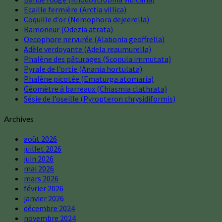
Ecaille fermière (Arctia villica)
Coquille d’or (Nemophora dejeerella)
Ramoneur (Odezia atrata)
Oecophore nervurée (Alabonia geoffrella)
Adèle verdoyante (Adela reaumurella)
Phalène des pâturages (Scopula immutata)
Pyrale de l’ortie (Anania hortulata)
Phalène picotée (Ematurga atomaria)
Géomètre à barreaux (Chiasmia clathrata)
Sésie de l’oseille (Pyropteron chrysidiformis)
Archives
août 2026
juillet 2026
juin 2026
mai 2026
mars 2026
février 2026
janvier 2026
décembre 2024
novembre 2024